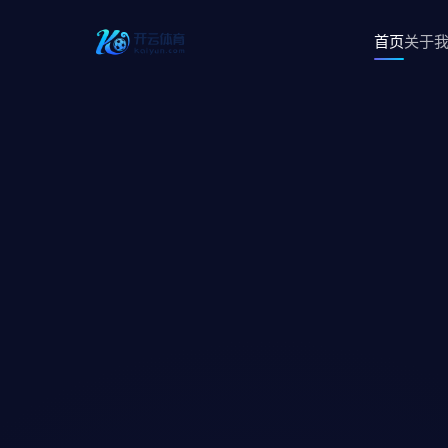
首页
关于