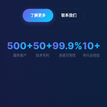
了解更多
联系我们
500+
50+
99.9%
10+
服务客户
技术专利
系统可用性
年行业经验