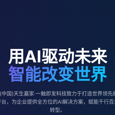
用AI驱动未来
智能改变世界
凯发(中国)天生赢家·一触即发科技致力于打造世界领先
平台，为企业提供全方位的AI解决方案，赋能千行百
转型。