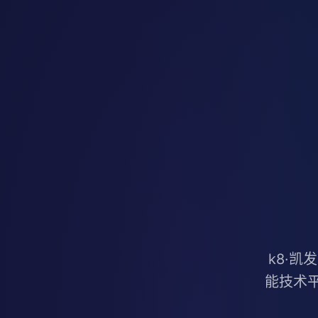
k8·
能技术