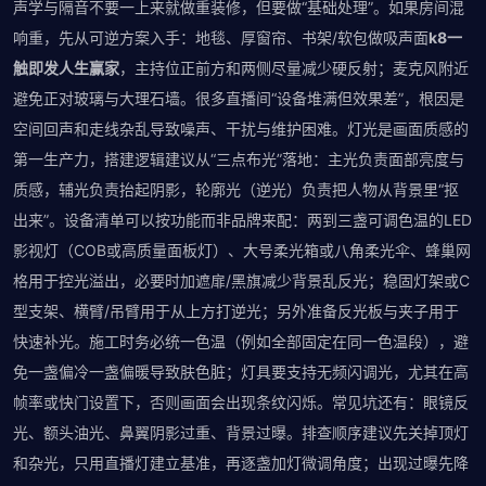
声学与隔音不要一上来就做重装修，但要做“基础处理”。如果房间混
响重，先从可逆方案入手：地毯、厚窗帘、书架/软包做吸声面
k8一
触即发人生赢家
，主持位正前方和两侧尽量减少硬反射；麦克风附近
避免正对玻璃与大理石墙。很多直播间“设备堆满但效果差”，根因是
空间回声和走线杂乱导致噪声、干扰与维护困难。灯光是画面质感的
第一生产力，搭建逻辑建议从“三点布光”落地：主光负责面部亮度与
质感，辅光负责抬起阴影，轮廓光（逆光）负责把人物从背景里“抠
出来”。设备清单可以按功能而非品牌来配：两到三盏可调色温的LED
影视灯（COB或高质量面板灯）、大号柔光箱或八角柔光伞、蜂巢网
格用于控光溢出，必要时加遮扉/黑旗减少背景乱反光；稳固灯架或C
型支架、横臂/吊臂用于从上方打逆光；另外准备反光板与夹子用于
快速补光。施工时务必统一色温（例如全部固定在同一色温段），避
免一盏偏冷一盏偏暖导致肤色脏；灯具要支持无频闪调光，尤其在高
帧率或快门设置下，否则画面会出现条纹闪烁。常见坑还有：眼镜反
光、额头油光、鼻翼阴影过重、背景过曝。排查顺序建议先关掉顶灯
和杂光，只用直播灯建立基准，再逐盏加灯微调角度；出现过曝先降