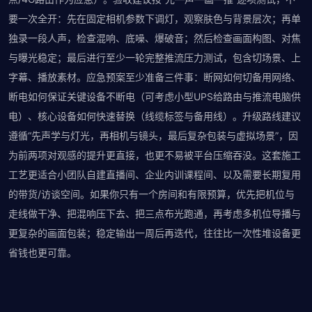
要一次全开：先在固定相机参数下调灯，观察肤色与背景层次；再单
独录一段人声，检查混响、底噪、爆破音；然后检查画面构图、对焦
与曝光稳定；最后进行至少一轮完整推流压力测试，包含切场景、上
字幕、播放素材。应急预案至少准备三件事：断网如何切备用网络、
断电如何保证关键设备不断电（可考虑小型UPS给路由与推流电脑供
电）、核心设备如何快速替换（线缆标签与备用线）。升级路线建议
遵循“先声学与灯光，再相机与镜头，最后复杂包装与虚拟场景”，因
为前两项对观感的提升更直接，也更不易被平台压缩吞没。这套施工
工艺更适合小团队自建直播间、企业内训课程间、以及需要长期复用
的带货/访谈空间。如果你只有一个房间和有限预算，优先把机位与
走线做干净、把混响压下去、把三点布光跑通，再考虑多机位导播与
更复杂的画面包装；稳定输出一周后再迭代，往往比一次性堆设备更
省钱也更可靠。