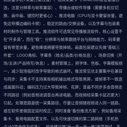
选，注意分辨率与帧率兼容）、导播台或软件导播（需要多机位切
换、画中画、键控时更省心）、推流电脑（CPU与显卡要留余量，避
免边导播边编码卡顿）、稳定的路由/交换设备，以及字幕与包装素
材的制作与管理工具。推流软件可选常见导播推流软件，核心设置不
在“开多高”，而在“稳”：分辨率与帧率跟随平台与网络能力，码率要
留有带宽余量，避免峰值拥塞导致掉帧。画面包装建议先做“基础三
件套”：LOGO角标、字幕条（姓名/品类/价格信息）、场景切换（开
场/主讲/产品特写/休息）。素材管理上，把字体、色板、字幕模板统
一，减少现场临时改字导致的格式崩坏。推流常见坑主要集中在兼容
与同步：采集卡不支持某些相机输出格式导致黑屏，或帧率不一致造
成画面抖动；编码压力过大导致掉帧、花屏；音画不同步多由音频走
不同路径（例如音频进调音台再进电脑，而视频经采集卡延迟更大）
引起。处理思路是统一采集路径，尽量让音频随视频进入同一链路，
或在软件里做固定延时校正；同时准备“备份推流方案”，例如备用采
集卡、备用电脑配置文件、以及可快速切换的第二路网络（手机热
点/4G路由作为应急）。验收建议按“光—声—画—推”逐项测试，不