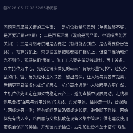
2026-05-17 03:52:56
阅读
问题背景里最关键的三件事：一是机位数量与景别（单机位够不够，
是否要近景+中景）；二是声音环境（混响是否严重、空调噪声能否
关闭）；三是网络与供电是否稳定（有线能否到位、是否需要备份链
路）。预算分配上，常见误区是把钱都砸在相机上，但空间混响和灯
光不到位，观感依旧“廉价”。施工工艺要先做动线规划，再上设备。
以主持位为中心，先确定镜头看见的画面：背景尽量“可控”，避免杂
乱的门、窗、反光柜体进入取景；留出景深，让人物与背景有距离，
后期更容易做虚化或灯光层次。机位高度通常与人物眼平齐更自然，
主机位优先固定在脚架或稳定云台上，避免直播中误触晃动。走线和
供电要按“强电与弱电分离”的思路：灯光电源、插排走一侧，音视频
与网线走另一侧；所有线缆尽量贴墙或走线槽，避免脚下绊线。网络
优先有线入室，路由器与交换机放在设备区集中管理；供电建议使用
带浪涌保护的排插，并预留冗余插位，后期加设备不至于临时飞线。