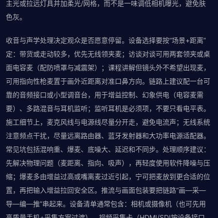
主光或拉远灯具并加柔光/网格，而不是一味调低相机曝光，避免肤
色灰。
收音与声学处理决定观众是否愿意停留。设备选择要按“场景+距离”
定：带货或走动较多，优先无线领夹麦；访谈对谈可用两套领夹或桌
面电容麦（配防喷罩与减震架）；课程讲解但镜头外不希望出现麦，
可用指向性枪麦置于画外近距离对准口鼻方向。链路上建议配一台可
靠的音频接口或小型调音台，用于增益控制、幻象供电（电容麦需
要）、多路混音与耳机监听；监听耳机是必须项，不要只看电平表。
施工细节上，麦克风线与电源线尽量分开走，避免电流声；无线系统
注意频点干扰，尽量远离路由器、蓝牙发射器和大功率电源适配器。
常见坑包括混响重、爆麦、底噪大、延迟和不同步。处理顺序建议：
先解决物理问题（麦距离、指向、吸声），再轻度使用软件降噪与压
缩；爆麦多由增益过高或嘴离麦过近引起，宁可把麦放到更合适的位
置，再把输入增益拉回安全区。推流与画面包装要把链路“画—采—
导—编—推”串起来。设备清单通常包含：相机或摄像机（也可先用
高质量手机+采集方案过渡）、视频采集卡（HDMI/SDI按设备接口