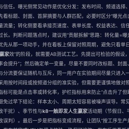
与信任。曝光侧常见动作是优化分发：发布时间、频道选择
先看标题、封面、首屏摘要与人群匹配，必要时区分“曝光点击
量流量；转化侧要看承接页速度、表单长度、权益表达、信任要
过长。判断问题落点时，建议用“贡献拆解”思路：转化量=曝
优先从那一项动手，并在看板上保留对照周期，避免只看单日
生赢家
效”的阶段，就需要AB测试工艺。先提出可检验的假设
率会提升”；然后确定单一变量，尽量不要同时改标题、封面
与分流要保证随机与互斥，同一用户在实验期间尽量只进入
采用按时间段或按频道分组的准实验，但需要更谨慎地做对
指标可能是点击率或转化率，护栏指标用来防止“点击升了但
避免过早下结论：样本太小、周期太短容易被噪声误导。常
致干扰）、季节性与
k8一触即发人生赢家
活动期（节假日、
致误判）。最后一步是把指标变成流程，让团队“按工序生产