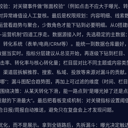
校验：对关键事件做“账面校验”（例如点击不应大于曝光、
对异常峰值设人工复核。最后是权限规划：内容明细、线索
运营看趋势与聚合，少数角色才能下钻到必要明细。从0搭建
示-运营机制”四道工序走。数据源接入时，先选稳定的主数据
、转化系统（表单/电商/CRM等）。能统一到数据仓库最好
1数据当实时。指标分层建议从总览开始，再逐级下钻到栏目
点击率、转化率与核心转化量；栏目层对比不同主题或内容类
；渠道层拆解推荐、搜索、私域、投放等来源对漏斗的贡献
在哪”：漏斗图配合趋势图，再加上可过滤的维度（时间、栏
要围绕决策：从某天转化下滑，能一路点到“是曝光掉了还是点
目贡献的下滑最大”。最后把看板变成机制：对关键指标设置阈
合日报/周报自动推送，避免只在复盘会上才发现问题。
优化，而不是展示。拿到全链路后，先拆漏斗：曝光决定触