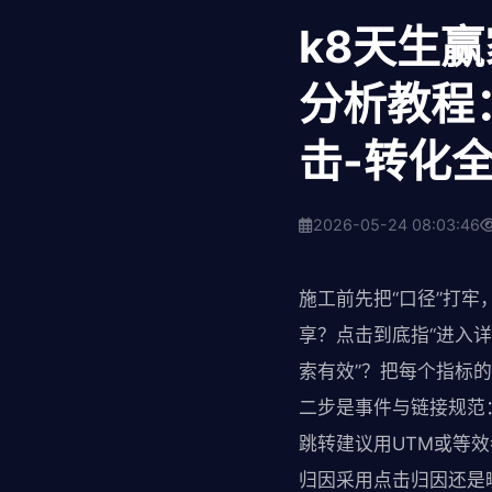
k8天生
分析教程
击-转化
2026-05-24 08:03:46
施工前先把“口径”打
享？点击到底指“进入详
索有效”？把每个指标
二步是事件与链接规范
跳转建议用UTM或等
归因采用点击归因还是