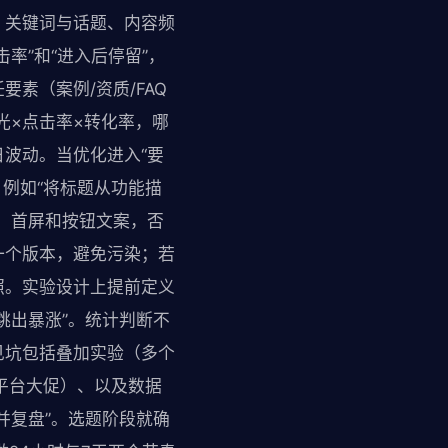
、关键词与话题、内容频
率”和“进入后停留”，
素（案例/资质/FAQ
光×点击率×转化率，哪
波动。当优化进入“要
，例如“将标题从功能描
、首屏和按钮文案，否
一个版本，避免污染；若
照。实验设计上提前定义
跳出暴涨”。统计判断不
见坑包括叠加实验（多个
平台大促）、以及数据
并复盘”。选题阶段就确