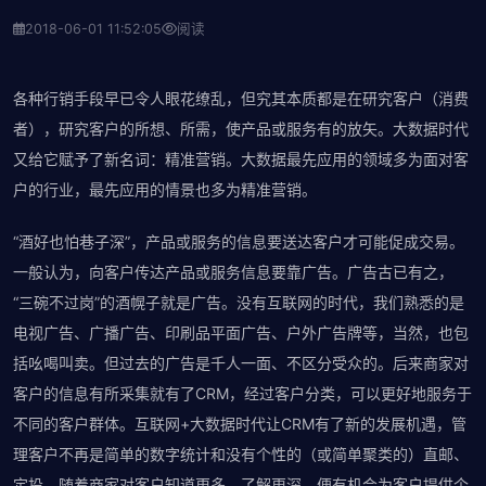
2018-06-01 11:52:05
阅读
各种行销手段早已令人眼花缭乱，但究其本质都是在研究客户（消费
者），研究客户的所想、所需，使产品或服务有的放矢。大数据时代
又给它赋予了新名词：精准营销。大数据最先应用的领域多为面对客
户的行业，最先应用的情景也多为精准营销。
“酒好也怕巷子深”，产品或服务的信息要送达客户才可能促成交易。
一般认为，向客户传达产品或服务信息要靠广告。广告古已有之，
“三碗不过岗”的酒幌子就是广告。没有互联网的时代，我们熟悉的是
电视广告、广播广告、印刷品平面广告、户外广告牌等，当然，也包
括吆喝叫卖。但过去的广告是千人一面、不区分受众的。后来商家对
客户的信息有所采集就有了CRM，经过客户分类，可以更好地服务于
不同的客户群体。互联网+大数据时代让CRM有了新的发展机遇，管
理客户不再是简单的数字统计和没有个性的（或简单聚类的）直邮、
定投。随着商家对客户知道更多、了解更深，便有机会为客户提供个