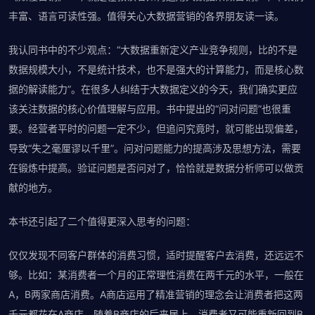
丰富、语言可读性强。值得关心大数据营销的各界朋友读一读。
我认同书中的不少观点：“大数据重新定义产业竞争规则，比的不是
数据规模大小，不是统计技术，也不是强大的计算能力，而是核心数
据的解读能力”。在很多人纠结于大数据定义的今天，我们确实更应
该关注数据的核心价值理解与应用。书中提出的“问对问题”也很重
要。经营者平时的问题一定不少，但追问究竟时，就可能出现偏差，
导致“失之毫厘谬以千里”。问对问题能力的提高涉及思想方法，需要
在锻炼中提高。验证问题是否问对了，恰恰就是数据分析师可以做贡
献的地方。
本书还引起了二个值得更深入思考的问题：
仅仅发现不同客户群体的消费习惯，适时提醒客户去消费，还远远不
够。比如：某消费者一个月的正常理性消费在两千元的水平，一般在
A，B两家商店消费。A商店运用了精准营销的理念会让消费者把这两
千元都花在A商店，随着B商店的后来居上，消费者又可能重新回到B