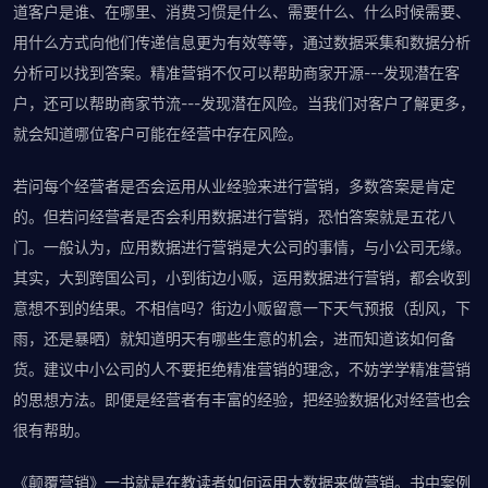
道客户是谁、在哪里、消费习惯是什么、需要什么、什么时候需要、
用什么方式向他们传递信息更为有效等等，通过数据采集和数据分析
分析可以找到答案。精准营销不仅可以帮助商家开源---发现潜在客
户，还可以帮助商家节流---发现潜在风险。当我们对客户了解更多，
就会知道哪位客户可能在经营中存在风险。
若问每个经营者是否会运用从业经验来进行营销，多数答案是肯定
的。但若问经营者是否会利用数据进行营销，恐怕答案就是五花八
门。一般认为，应用数据进行营销是大公司的事情，与小公司无缘。
其实，大到跨国公司，小到街边小贩，运用数据进行营销，都会收到
意想不到的结果。不相信吗？街边小贩留意一下天气预报（刮风，下
雨，还是暴晒）就知道明天有哪些生意的机会，进而知道该如何备
货。建议中小公司的人不要拒绝精准营销的理念，不妨学学精准营销
的思想方法。即便是经营者有丰富的经验，把经验数据化对经营也会
很有帮助。
《颠覆营销》一书就是在教读者如何运用大数据来做营销。书中案例