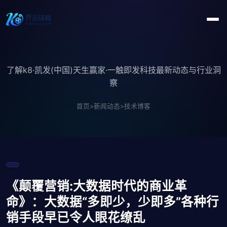
了解k8·凯发(中国)天生赢家·一触即发科技最新动态与行业洞
察
首页
>
新闻动态
>
技术博客
《颠覆营销:大数据时代的商业革
命》：大数据“多即少，少即多”各种行
销手段早已令人眼花缭乱