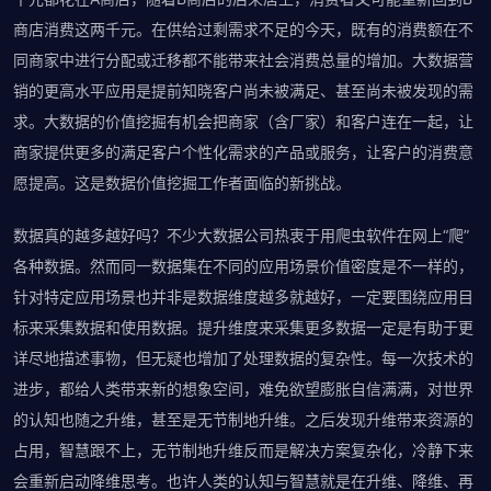
商店消费这两千元。在供给过剩需求不足的今天，既有的消费额在不
同商家中进行分配或迁移都不能带来社会消费总量的增加。大数据营
销的更高水平应用是提前知晓客户尚未被满足、甚至尚未被发现的需
求。大数据的价值挖掘有机会把商家（含厂家）和客户连在一起，让
商家提供更多的满足客户个性化需求的产品或服务，让客户的消费意
愿提高。这是数据价值挖掘工作者面临的新挑战。
数据真的越多越好吗？不少大数据公司热衷于用爬虫软件在网上“爬”
各种数据。然而同一数据集在不同的应用场景价值密度是不一样的，
针对特定应用场景也并非是数据维度越多就越好，一定要围绕应用目
标来采集数据和使用数据。提升维度来采集更多数据一定是有助于更
详尽地描述事物，但无疑也增加了处理数据的复杂性。每一次技术的
进步，都给人类带来新的想象空间，难免欲望膨胀自信满满，对世界
的认知也随之升维，甚至是无节制地升维。之后发现升维带来资源的
占用，智慧跟不上，无节制地升维反而是解决方案复杂化，冷静下来
会重新启动降维思考。也许人类的认知与智慧就是在升维、降维、再