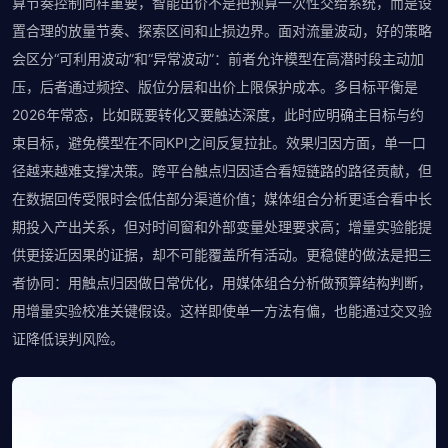
算节奏控制同样重要，智能出价不是把预算一次性交给系统，而是设
置合理的放量节奏、探索区间和止损边界。面对流量波动，好的策略
会区分“可利用波动”和“异常波动”：前者允许模型在高潜时段主动加
压，后者通过频控、版位分层和出价上限保护成本。多目标平衡是
2026年常态，比如既要转化又要触达深度，此时应明确主目标与约
束目标，避免模型在不同KPI之间反复拉扯。效果归因方面，单一口
径越来越难支撑决策。跨平台触点归因适合看短链路的路径贡献，但
在数据回传受限时会低估部分渠道价值；媒体组合分析更适合看中长
期投入产出关系，但对时间窗和外部变量处理要求高；增量实验能提
供更接近因果的证据，却不可能覆盖所有活动。更稳健的做法是把三
者协同：用触点归因做日常优化，用媒体组合分析做预算结构判断，
用增量实验校准关键假设。这样即使单一方法有偏，也能通过交叉验
证降低误判风险。